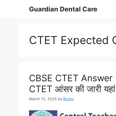
Skip
Guardian Dental Care
to
content
CTET Expected C
CBSE CTET Answer 
CTET आंसर की जारी यहां से
March 12, 2026
by
Rocky