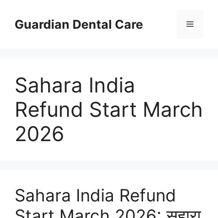
Skip
to
Guardian Dental Care
Menu
content
Sahara India
Refund Start March
2026
Sahara India Refund
Start March 2026: सहारा